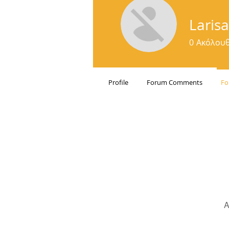
Laris
0
Ακόλουθ
Profile
Forum Comments
Fo
Α