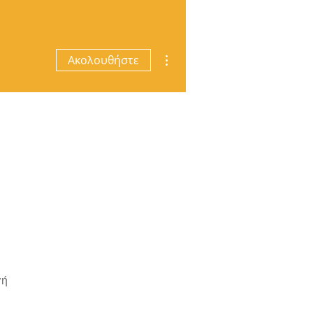
Περισσότερες ενέργειες
Ακολουθήστε
γή