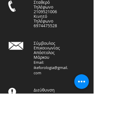
Σταθερό
Τηλέφωνο
2109521006
Κινητό
Τηλέφωνο
6974475528
Σύμβουλος
Επικοινωνίας
Απόστολος
Μάρκου
Email:
ikeforologia@gmail.
com
Διεύθυνση
ΦΟΡΟΤΕΧΝΙΚΗ ΛΟΓΙΣΤΙΚΗ
ΙΚΕ
Αραπάκη 71, Καλλιθέα
17676