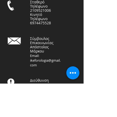
Σταθερό
Τηλέφωνο
2109521006
Κινητό
Τηλέφωνο
6974475528
Σύμβουλος
Επικοινωνίας
Απόστολος
Μάρκου
Email:
ikeforologia@gmail.
com
Διεύθυνση
ΦΟΡΟΤΕΧΝΙΚΗ ΛΟΓΙΣΤΙΚΗ
ΙΚΕ
Αραπάκη 71, Καλλιθέα
17676