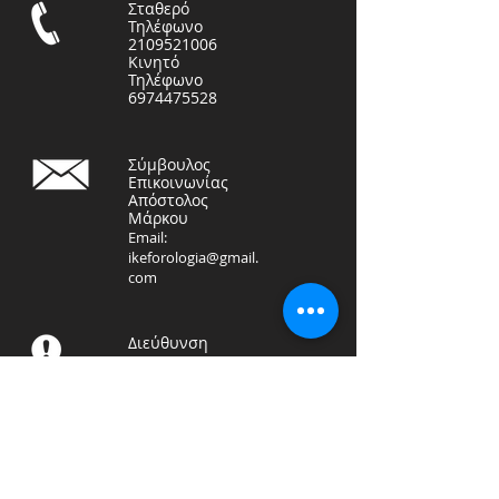
Σταθερό
Τηλέφωνο
2109521006
Κινητό
Τηλέφωνο
6974475528
Σύμβουλος
Επικοινωνίας
Απόστολος
Μάρκου
Email:
ikeforologia@gmail.
com
Διεύθυνση
ΦΟΡΟΤΕΧΝΙΚΗ ΛΟΓΙΣΤΙΚΗ
ΙΚΕ
Αραπάκη 71, Καλλιθέα
17676