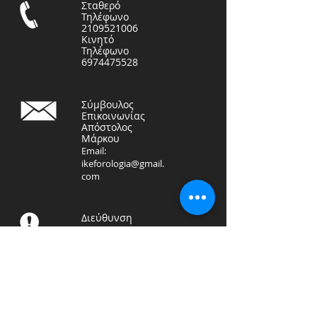
Σταθερό
Τηλέφωνο
2109521006
Κινητό
Τηλέφωνο
6974475528
Σύμβουλος
Επικοινωνίας
Απόστολος
Μάρκου
Email:
ikeforologia@gmail.
com
Διεύθυνση
ΦΟΡΟΤΕΧΝΙΚΗ ΛΟΓΙΣΤΙΚΗ
ΙΚΕ
Αραπάκη 71, Καλλιθέα
17676