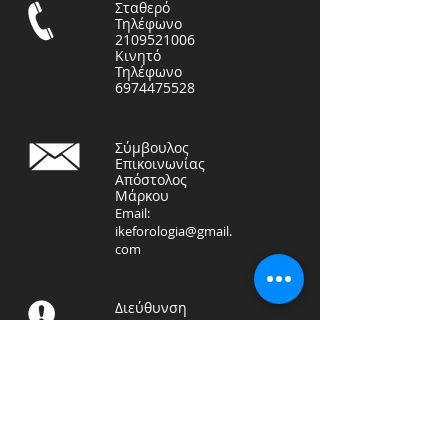
Σταθερό
Τηλέφωνο
2109521006
Κινητό
Τηλέφωνο
6974475528
Σύμβουλος
Επικοινωνίας
Απόστολος
Μάρκου
Email:
ikeforologia@gmail.
com
Διεύθυνση
ΦΟΡΟΤΕΧΝΙΚΗ ΛΟΓΙΣΤΙΚΗ
ΙΚΕ
Αραπάκη 71, Καλλιθέα
17676