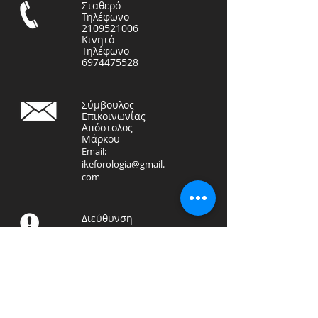
Σταθερό
Τηλέφωνο
2109521006
Κινητό
Τηλέφωνο
6974475528
Σύμβουλος
Επικοινωνίας
Απόστολος
Μάρκου
Email:
ikeforologia@gmail.
com
Διεύθυνση
ΦΟΡΟΤΕΧΝΙΚΗ ΛΟΓΙΣΤΙΚΗ
ΙΚΕ
Αραπάκη 71, Καλλιθέα
17676