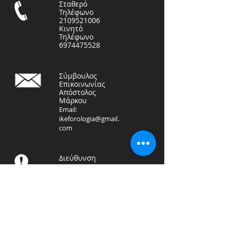
Σταθερό
Τηλέφωνο
2109521006
Κινητό
Τηλέφωνο
6974475528
Σύμβουλος
Επικοινωνίας
Απόστολος
Μάρκου
Email:
ikeforologia@gmail.
com
Διεύθυνση
ΦΟΡΟΤΕΧΝΙΚΗ ΛΟΓΙΣΤΙΚΗ
ΙΚΕ
Αραπάκη 71, Καλλιθέα
17676