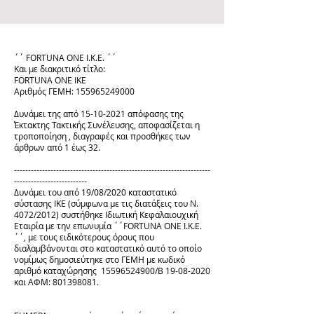
΄΄ FORTUNA ONE Ι.Κ.Ε. ΄΄
Και με διακριτικό τίτλο:
FORTUNA ONE IKE
Αριθμός ΓΕΜΗ:
155965249000
Δυνάμει της από
15-10-2021
απόφασης της
Έκτακτης Τακτικής Συνέλευσης, αποφασίζεται η
τροποποίηση , διαγραφές και προσθήκες των
άρθρων από 1 έως 32.
----------------------------------------------------------------------
--------------------------
Δυνάμει του από 19/08/2020 καταστατικό
σύστασης ΙΚΕ (σύμφωνα με τις διατάξεις του Ν.
4072/2012) συστήθηκε Ιδιωτική Κεφαλαιουχική
Εταιρία με την επωνυμία ΄΄FORTUNA ONE Ι.Κ.Ε.
΄΄, με τους ειδικότερους όρους που
διαλαμβάνονται στο καταστατικό αυτό το οποίο
νομίμως δημοσιεύτηκε στο ΓΕΜΗ με κωδικό
αριθμό καταχώρησης
15596524900
/Β
19-08-2020
και ΑΦΜ:
801398081
.