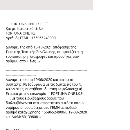
΄΄ FORTUNA ONE Ι.Κ.Ε. ΄΄
Και με διακριτικό τίτλο:
FORTUNA ONE IKE
Αριθμός ΓΕΜΗ:
155965249000
Δυνάμει της από
15-10-2021
απόφασης της
Έκτακτης Τακτικής Συνέλευσης, αποφασίζεται η
τροποποίηση , διαγραφές και προσθήκες των
άρθρων από 1 έως 32.
----------------------------------------------------------------------
--------------------------
Δυνάμει του από 19/08/2020 καταστατικό
σύστασης ΙΚΕ (σύμφωνα με τις διατάξεις του Ν.
4072/2012) συστήθηκε Ιδιωτική Κεφαλαιουχική
Εταιρία με την επωνυμία ΄΄FORTUNA ONE Ι.Κ.Ε.
΄΄, με τους ειδικότερους όρους που
διαλαμβάνονται στο καταστατικό αυτό το οποίο
νομίμως δημοσιεύτηκε στο ΓΕΜΗ με κωδικό
αριθμό καταχώρησης
15596524900
/Β
19-08-2020
και ΑΦΜ:
801398081
.