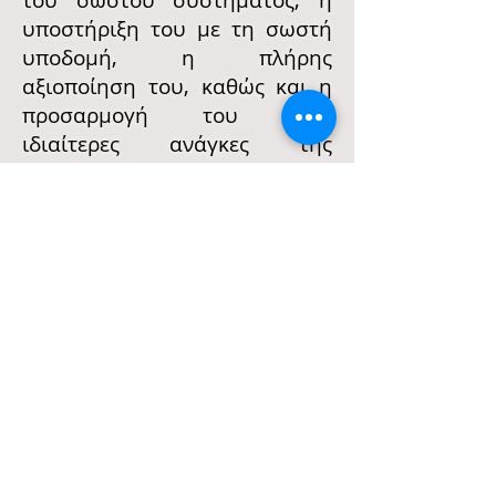
του σωστού συστήματος, η
υποστήριξη του με τη σωστή
υποδομή, η πλήρης
αξιοποίηση του, καθώς και η
προσαρμογή του στις
ιδιαίτερες ανάγκες της
επιχείρησής σας οργανισμού
σας, είναι μια σύνθετη
διαδικασία.
Η
ΦΟΡΟΤΕΧΝΙΚΗ-ΛΟΓΙΣΤΙΚΗ
ΙΚΕ
μπορεί να σας βοηθήσει να
αντιμετωπίσετε αυτές τις
προκλήσεις με αυτοπεποίθηση
και να προσδώσει μια ισχυρή
ανταπόδοση της επένδυσης.
Επικοινωνήστε
μαζί μας !