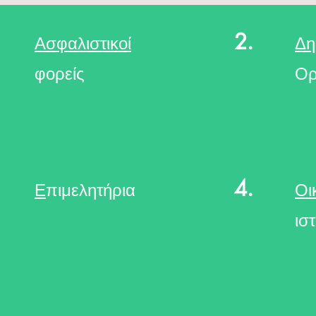
2.
Ασφαλιστικοί
Δη
φορείς
Ορ
4.
Ε
πιμελητήρια
Οι
ισ