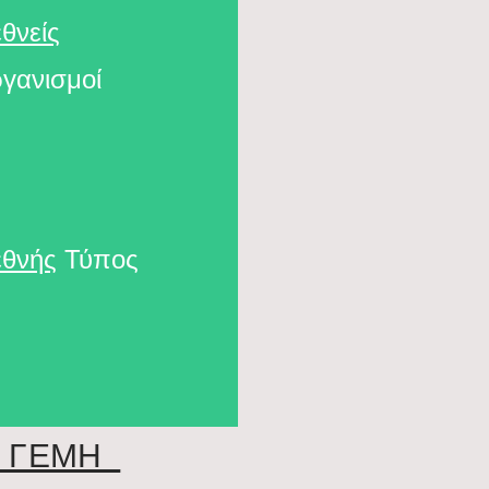
εθνείς
γανισμοί
εθνής
Τύπος
ΩΝ ΓΕΜΗ