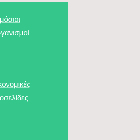
μόσιοι
γανισμοί
κονομικές
τοσελίδες