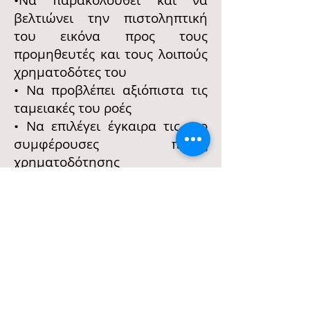
•Να παρακολουθεί και να
βελτιώνει την πιστοληπτική
του εικόνα προς τους
προμηθευτές και τους λοιπούς
χρηματοδότες του
• Να προβλέπει αξιόπιστα τις
ταμειακές του ροές
• Να επιλέγει έγκαιρα τις πιο
συμφέρουσες πηγές
χρηματοδότησης
• Να ελαχιστοποιεί το
χρηματοοικονομικό κόστος
• Να μετατρέπει το λογιστικό
του κέρδος σε αποδοτικό
ταμειακό απόθεμα
• Να εξασφαλίζει τη
λειτουργική του επάρκεια και
τη βιωσιμότητα του