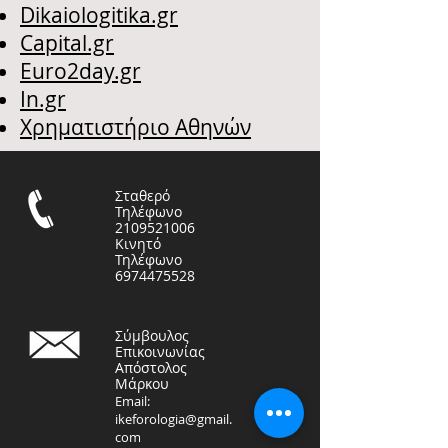
Dikaiologitika.gr
Capital.gr
Euro2day.gr
In.gr
Χρηματιστήριο Αθηνών
Σταθερό
Τηλέφωνο
2109521006
Κινητό
Τηλέφωνο
6974475528
Σύμβουλος
Επικοινωνίας
Απόστολος
Μάρκου
Email:
ikeforologia@gmail.
com