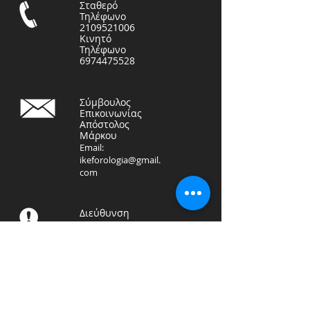
Σταθερό
Τηλέφωνο
2109521006
Κινητό
Τηλέφωνο
6974475528
Σύμβουλος
Επικοινωνίας
Απόστολος
Μάρκου
Email:
ikeforologia@gmail.
com
Διεύθυνση
ΦΟΡΟΤΕΧΝΙΚΗ ΛΟΓΙΣΤΙΚΗ
ΙΚΕ
Αραπάκη 71, Καλλιθέα
17676